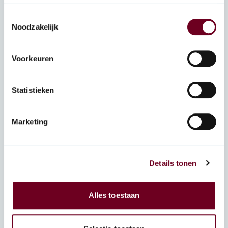
Toestemmingsselectie
Noodzakelijk
Voorkeuren
Statistieken
Marketing
Met dank aan
Details tonen
Alles toestaan