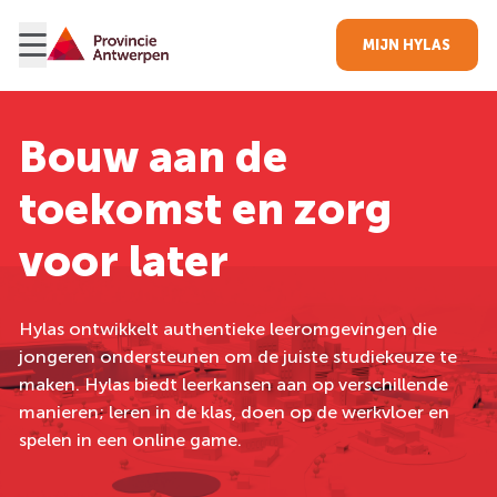
MIJN HYLAS
Bouw aan de
toekomst en zorg
voor later
Hylas ontwikkelt authentieke leeromgevingen die
jongeren ondersteunen om de juiste studiekeuze te
maken. Hylas biedt leerkansen aan op verschillende
manieren; leren in de klas, doen op de werkvloer en
spelen in een online game.